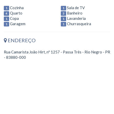
Cozinha
Sala de TV
1
1
Quarto
Banheiro
4
3
Copa
Lavanderia
1
1
Garagem
Churrasqueira
1
1
ENDEREÇO
Rua Camarista João Hirt, nº 1257 - Passa Três - Rio Negro - PR
- 83880-000