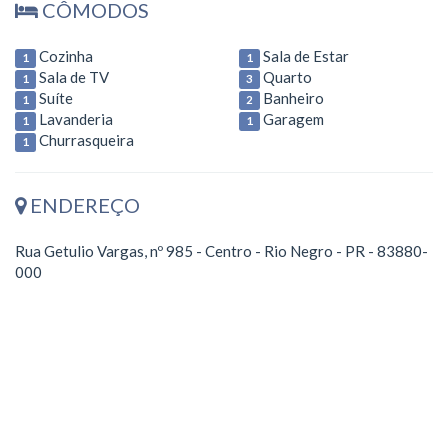
CÔMODOS
Cozinha
Sala de Estar
1
1
Sala de TV
Quarto
1
3
Suíte
Banheiro
1
2
Lavanderia
Garagem
1
1
Churrasqueira
1
ENDEREÇO
Rua Getulio Vargas, nº 985 - Centro - Rio Negro - PR - 83880-
000