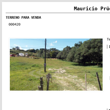
Mauricio Prü
TERRENO PARA VENDA
000420
T