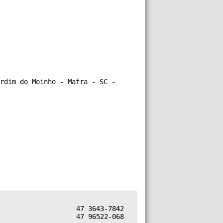
rdim do Moinho - Mafra - SC -
47 3643-7842
47 96522-068