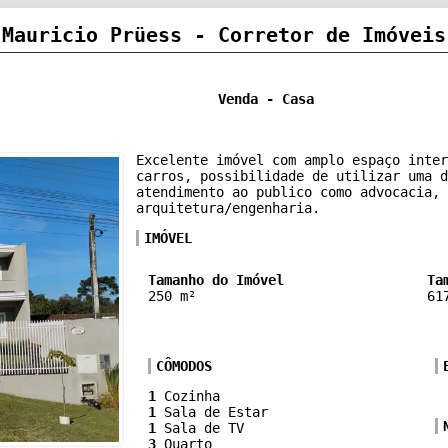
Mauricio Prüess - Corretor de Imóveis
Venda - Casa
Excelente imóvel com amplo espaço inter
carros, possibilidade de utilizar uma d
atendimento ao publico como advocacia, 
arquitetura/engenharia.
IMÓVEL
Tamanho do Imóvel
Ta
250 m²
61
CÔMODOS
1
Cozinha
1
Sala de Estar
1
Sala de TV
3
Quarto