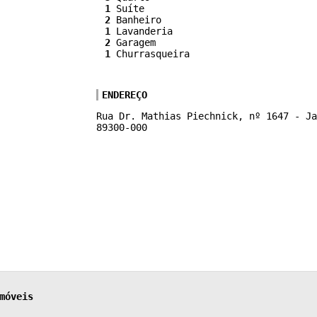
1
Suíte
2
Banheiro
1
Lavanderia
2
Garagem
1
Churrasqueira
ENDEREÇO
Rua Dr. Mathias Piechnick, nº 1647 - Ja
89300-000
móveis