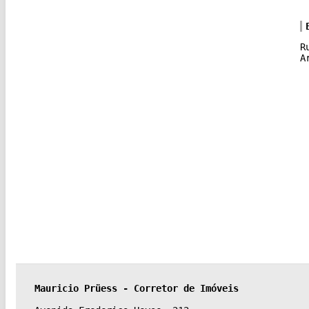
R
A
Mauricio Prüess - Corretor de Imóveis